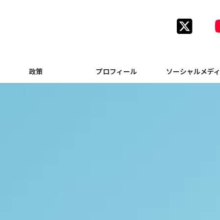
ア
ア
イ
イ
コ
コ
ン
ン
リ
リ
ン
ン
政策
プロフィール
ソーシャルメデ
ク
ク