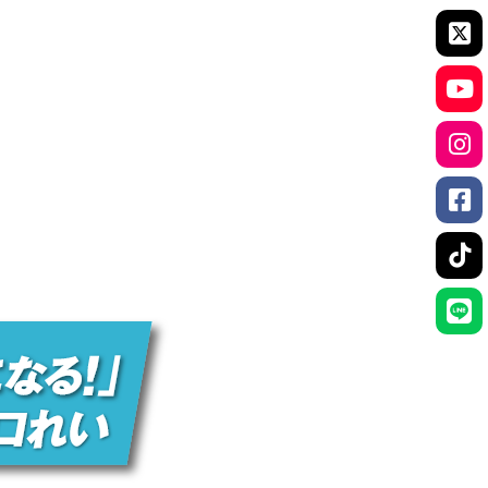
ア
イ
コ
ア
ン
イ
リ
コ
ン
ア
ン
ク
イ
リ
コ
ン
ア
ン
ク
イ
リ
コ
ン
ア
ン
ク
イ
リ
コ
ン
ア
ン
ク
イ
リ
コ
ン
ン
ク
リ
ン
ク