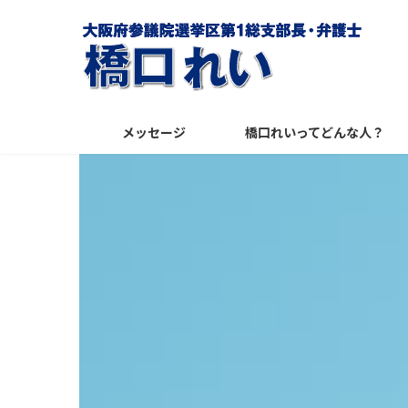
コ
ナ
ン
ビ
テ
ゲ
ン
ー
ツ
シ
メッセージ
橋口れいってどんな人？
へ
ョ
ス
ン
キ
に
ッ
移
プ
動